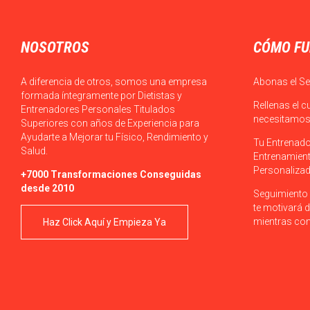
NOSOTROS
CÓMO FU
A diferencia de otros, somos una empresa
Abonas el Se
formada íntegramente por Dietistas y
Rellenas el c
Entrenadores Personales Titulados
necesitamos 
Superiores con años de Experiencia para
Ayudarte a Mejorar tu Físico, Rendimiento y
Tu Entrenado
Salud.
Entrenamient
Personalizad
+7000 Transformaciones Conseguidas
desde 2010
Seguimiento 
te motivará d
mientras con
Haz Click Aquí y Empieza Ya