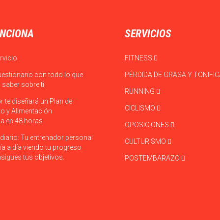
NCIONA
SERVICIOS
rvicio
FITNESS
uestionario con todo lo que
PÉRDIDA DE GRASA Y TONIFI
saber sobre ti
RUNNING
r te diseñará un Plan de
CICLISMO
o y Alimentación
a en 48 horas
OPOSICIONES
diario: Tu entrenador personal
CULTURISMO
ía a día viendo tu progreso
sigues tus objetivos.
POSTEMBARAZO