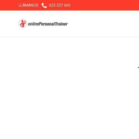

LLÁMANOS:
622 227 660