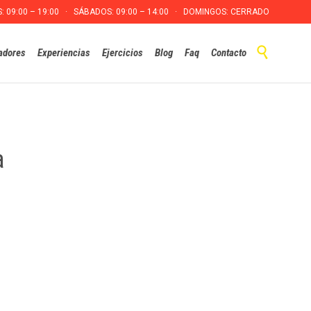
S: 09:00 – 19:00 · SÁBADOS: 09:00 – 14:00 · DOMINGOS: CERRADO
Skip

adores
Experiencias
Ejercicios
Blog
Faq
Contacto
to
content
a