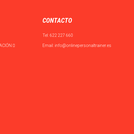
CONTACTO
Tel:
622 227 660
CACIÓN
Email:
info@onlinepersonaltrainer.es