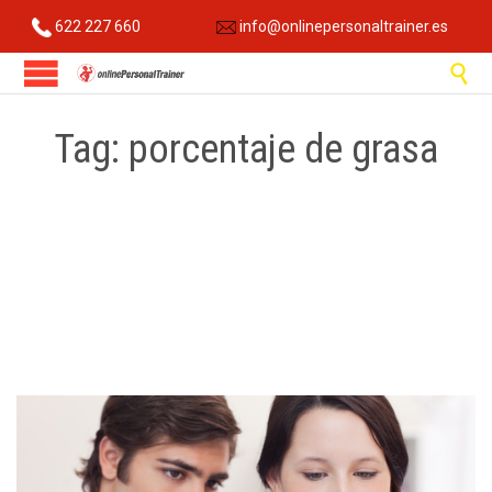
622 227 660
info@onlinepersonaltrainer.es

Tag:
porcentaje de grasa