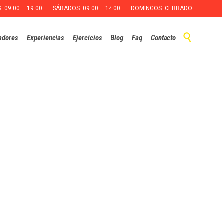
S: 09:00 – 19:00 · SÁBADOS: 09:00 – 14:00 · DOMINGOS: CERRADO
Skip

adores
Experiencias
Ejercicios
Blog
Faq
Contacto
to
content