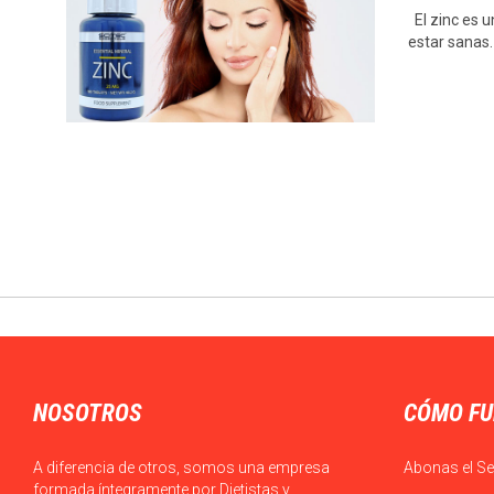
El zinc es 
estar sanas
NOSOTROS
CÓMO FU
A diferencia de otros, somos una empresa
Abonas el Se
formada íntegramente por Dietistas y