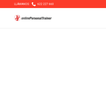

LLÁMANOS:
622 227 660