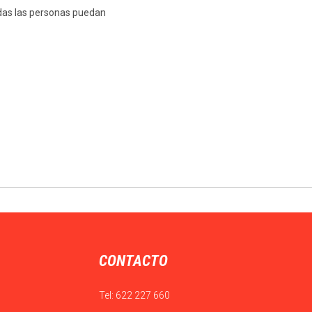
odas las personas puedan
CONTACTO
Tel:
622 227 660