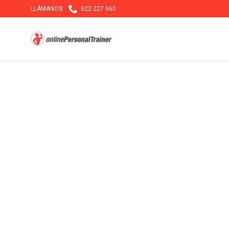

LLÁMANOS:
622 227 660