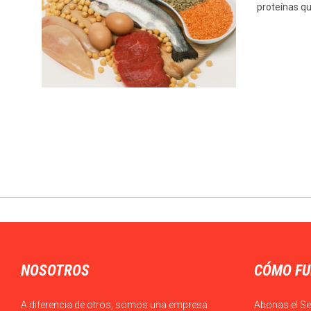
proteínas qu
NOSOTROS
CÓMO FU
A diferencia de otros, somos una empresa
Abonas el Se