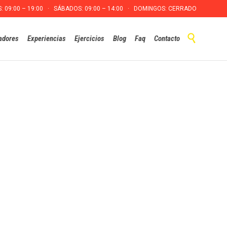
S: 09:00 – 19:00 · SÁBADOS: 09:00 – 14:00 · DOMINGOS: CERRADO
Skip

adores
Experiencias
Ejercicios
Blog
Faq
Contacto
to
content