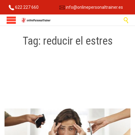
622 227 660
info@onlinepersonaltrainer.es

Tag:
reducir el estres