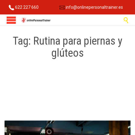
622 227 660
info@onlinepersonaltrainer.es

Tag:
Rutina para piernas y
glúteos