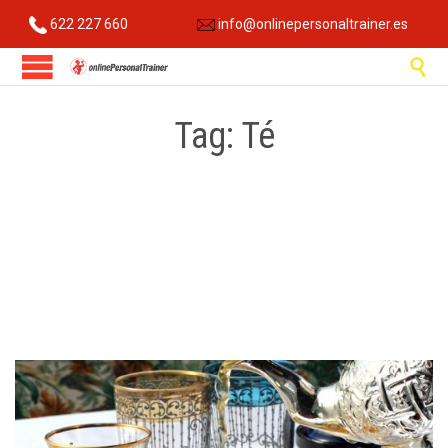
622 227 660
info@onlinepersonaltrainer.es

Tag:
Té