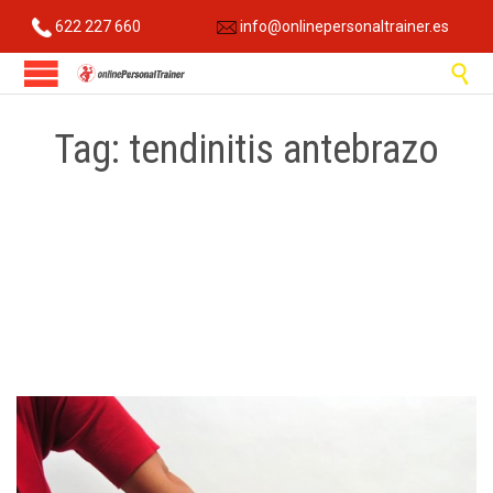
622 227 660
info@onlinepersonaltrainer.es

Tag:
tendinitis antebrazo