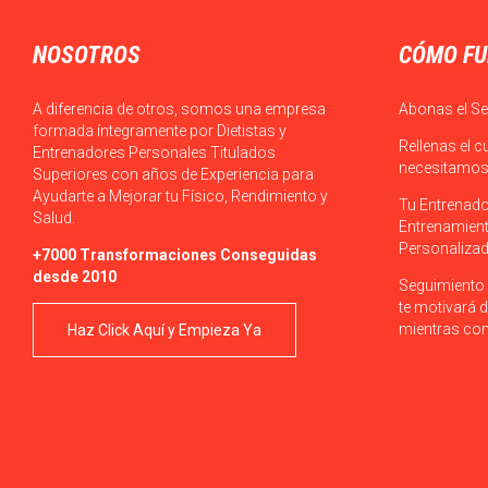
NOSOTROS
CÓMO FU
A diferencia de otros, somos una empresa
Abonas el Se
formada íntegramente por Dietistas y
Rellenas el c
Entrenadores Personales Titulados
necesitamos 
Superiores con años de Experiencia para
Ayudarte a Mejorar tu Físico, Rendimiento y
Tu Entrenado
Salud.
Entrenamient
Personalizad
+7000 Transformaciones Conseguidas
desde 2010
Seguimiento 
te motivará d
mientras con
Haz Click Aquí y Empieza Ya