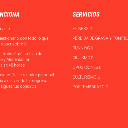
NCIONA
SERVICIOS
rvicio
FITNESS
uestionario con todo lo que
PÉRDIDA DE GRASA Y TONIFI
saber sobre ti
RUNNING
r te diseñará un Plan de
CICLISMO
o y Alimentación
a en 48 horas
OPOSICIONES
diario: Tu entrenador personal
CULTURISMO
ía a día viendo tu progreso
sigues tus objetivos.
POSTEMBARAZO