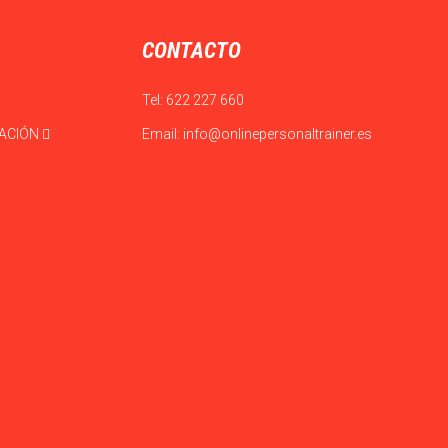
CONTACTO
Tel:
622 227 660
CACIÓN
Email:
info@onlinepersonaltrainer.es