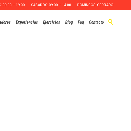
S: 09:00 – 19:00 · SÁBADOS: 09:00 – 14:00 · DOMINGOS: CERRADO
Skip

adores
Experiencias
Ejercicios
Blog
Faq
Contacto
to
content