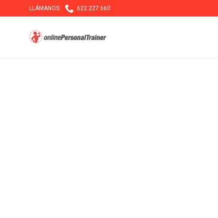

LLÁMANOS:
622 227 660