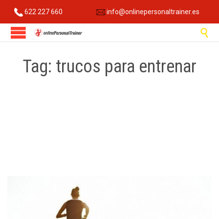
622 227 660
info@onlinepersonaltrainer.es

Tag:
trucos para entrenar