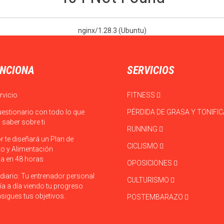
nginx/1.28.3 (Ubuntu)
NCIONA
SERVICIOS
rvicio
FITNESS
uestionario con todo lo que
PÉRDIDA DE GRASA Y TONIFI
saber sobre ti
RUNNING
r te diseñará un Plan de
CICLISMO
o y Alimentación
a en 48 horas
OPOSICIONES
diario: Tu entrenador personal
CULTURISMO
ía a día viendo tu progreso
sigues tus objetivos.
POSTEMBARAZO