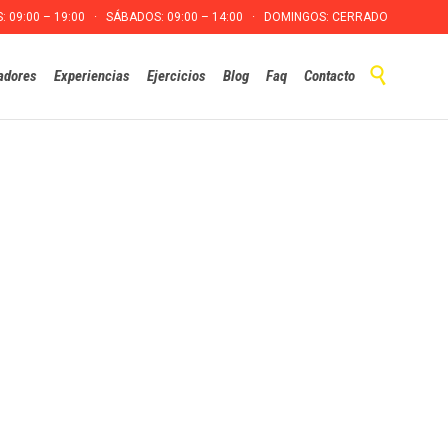
S: 09:00 – 19:00 · SÁBADOS: 09:00 – 14:00 · DOMINGOS: CERRADO
Skip

adores
Experiencias
Ejercicios
Blog
Faq
Contacto
to
content