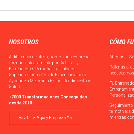
NOSOTROS
CÓMO FU
A diferencia de otros, somos una empresa
Abonas el Se
formada íntegramente por Dietistas y
Rellenas el c
Entrenadores Personales Titulados
necesitamos 
Superiores con años de Experiencia para
Ayudarte a Mejorar tu Físico, Rendimiento y
Tu Entrenado
Salud.
Entrenamient
Personalizad
+7000 Transformaciones Conseguidas
desde 2010
Seguimiento 
te motivará d
mientras con
Haz Click Aquí y Empieza Ya