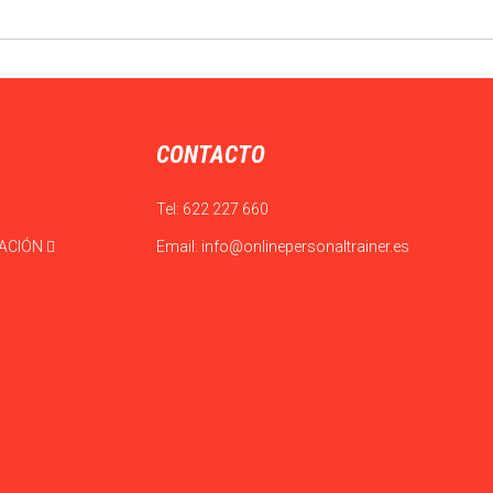
CONTACTO
Tel:
622 227 660
CACIÓN
Email:
info@onlinepersonaltrainer.es