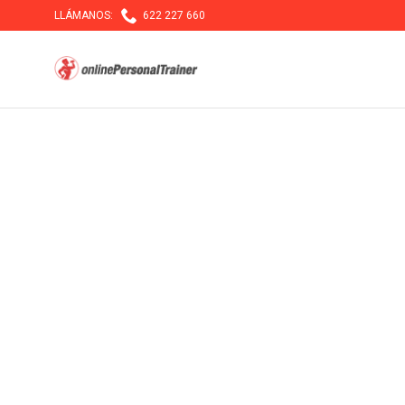

LLÁMANOS:
622 227 660