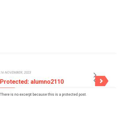
16 NOVEMBER, 2023
21 OC
Protected: alumno2110
Pr
There is no excerpt because this is a protected post.
There