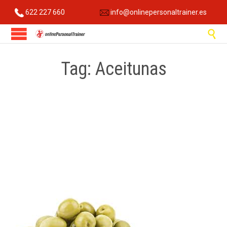
622 227 660
info@onlinepersonaltrainer.es

Tag:
Aceitunas