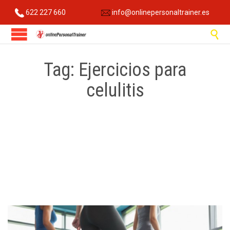
622 227 660
info@onlinepersonaltrainer.es

Tag:
Ejercicios para
celulitis