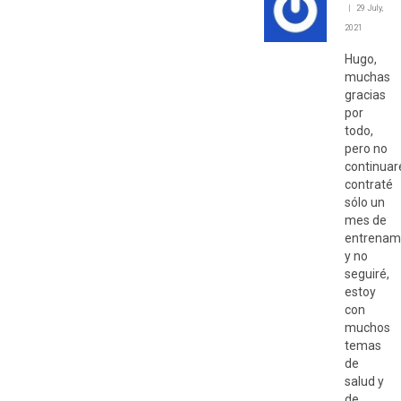
29 July,
2021
Hugo,
muchas
gracias
por
todo,
pero no
continuar
contraté
sólo un
mes de
entrenam
y no
seguiré,
estoy
con
muchos
temas
de
salud y
de