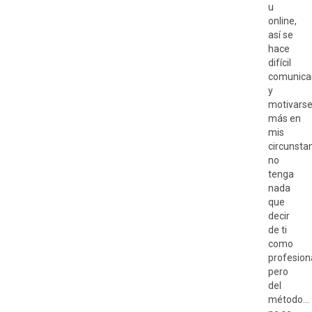
u
online,
así se
hace
difícil
comunica
y
motivarse
más en
mis
circunstan
no
tenga
nada
que
decir
de ti
como
profesion
pero
del
método…