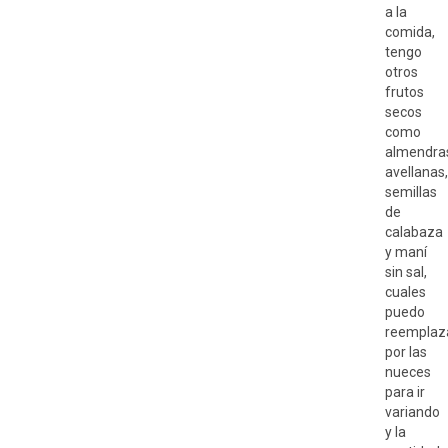
a la
comida,
tengo
otros
frutos
secos
como
almendra
avellanas,
semillas
de
calabaza
y maní
sin sal,
cuales
puedo
reemplaz
por las
nueces
para ir
variando
y la