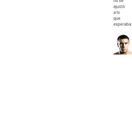
no se
ajustó
a lo
que
esperaba.