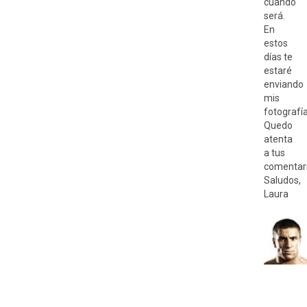
cuando
será.
En
estos
días te
estaré
enviando
mis
fotografía
Quedo
atenta
a tus
comentari
Saludos,
Laura