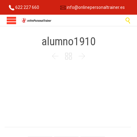
622 227 660
info@onlinepersonaltrainer.es

alumno1910


