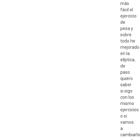
más
fácil el
ejercicio
de
pesa y
sobre
todo he
mejorado
en la
elíptica,
de
paso
quiero
saber
si sigo
con los
mismo
ejercicios
o si
vamos
a
cambiarlo