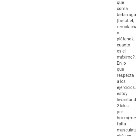
que
coma
betarraga
(betabel,
remolach
o
plátano?,
cuanto
es el
máximo?.
En lo
que
respecta
a los
ejercicios,
estoy
levantan
2 kilos
por
brazo(me
falta
musculat