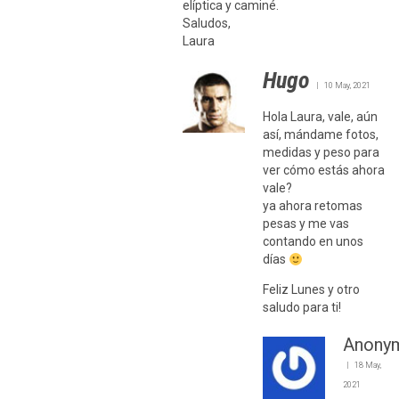
elíptica y caminé.
Saludos,
Laura
Hugo
10 May, 2021
Hola Laura, vale, aún
así, mándame fotos,
medidas y peso para
ver cómo estás ahora
vale?
ya ahora retomas
pesas y me vas
contando en unos
días
Feliz Lunes y otro
saludo para ti!
Anony
18 May,
2021