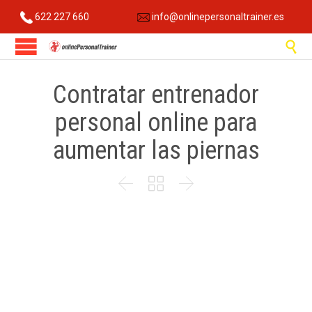
622 227 660
info@onlinepersonaltrainer.es

Contratar entrenador
personal online para
aumentar las piernas


