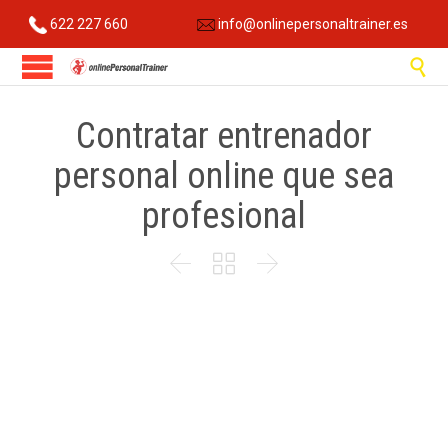
622 227 660
info@onlinepersonaltrainer.es

Contratar entrenador
personal online que sea
profesional


