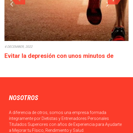
4 DECEMBER, 2022
Evitar la depresión con unos minutos de
deporte a la semana
Cada década que pasa la calidad de vida empeora: los salarios
bajan o en el…
NOSOTROS
A diferencia de otros, somos una empresa formada
íntegramente por Dietistas y Entrenadores Personales
Titulados Superiores con años de Experiencia para Ayudarte
a Mejorar tu Físico, Rendimiento y Salud.