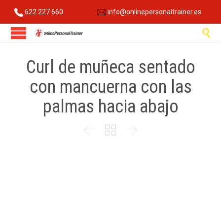
622 227 660
info@onlinepersonaltrainer.es

Curl de muñeca sentado
con mancuerna con las
palmas hacia abajo


