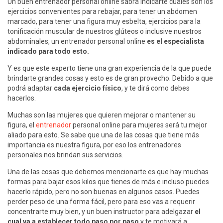
Un buen entrenador personal online sabrá indicarte cuáles son los
ejercicios convenientes para rebajar, para tener un abdomen
marcado, para tener una figura muy esbelta, ejercicios para la
tonificación muscular de nuestros glúteos o inclusive nuestros
abdominales, un entrenador personal online
es el especialista
indicado para todo esto.
Y es que este experto tiene una gran experiencia de la que puede
brindarte grandes cosas y esto es de gran provecho. Debido a que
podrá adaptar
cada ejercicio físico
, y te dirá como debes
hacerlos.
Muchas son las mujeres que quieren mejorar o mantener su
figura, el
entrenador
personal online para mujeres será tu mejor
aliado para esto. Se sabe que una de las cosas que tiene más
importancia es nuestra figura, por eso los entrenadores
personales nos brindan sus servicios.
Una de las cosas que debemos mencionarte es que hay muchas
formas para bajar esos kilos que tienes de más e incluso puedes
hacerlo rápido, pero no son buenas en algunos casos. Puedes
perder peso de una forma fácil, pero para eso vas a requerir
concentrarte muy bien, y un buen instructor para adelgazar
el
cual va a establecer todo paso por paso
y te motivará a