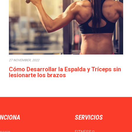
27 NOVEMBER, 2022
Cómo Desarrollar la Espalda y Tríceps sin
lesionarte los brazos
Cuando uno empieza trabajar la espalda y los tríceps y
empieza a subir los pesos,…
NCIONA
SERVICIOS