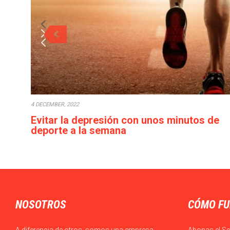
4 DECEMBER, 2022
Evitar la depresión con unos minutos de
deporte a la semana
Cada década que pasa la calidad de vida empeora: los
salarios bajan o en el…
NOSOTROS
CÓMO FU