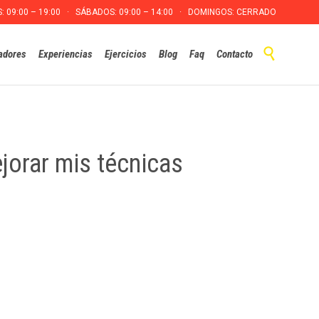
S: 09:00 – 19:00 · SÁBADOS: 09:00 – 14:00 · DOMINGOS: CERRADO
Skip

adores
Experiencias
Ejercicios
Blog
Faq
Contacto
to
content
jorar mis técnicas