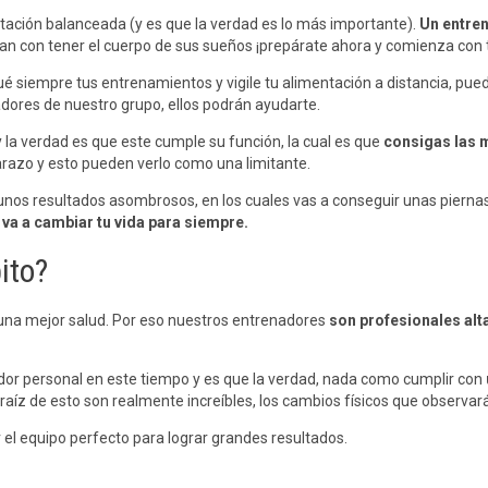
ntación balanceada (y es que la verdad es lo más importante).
Un entren
an con tener el cuerpo de sus sueños ¡prepárate ahora y comienza con 
ué siempre tus entrenamientos y vigile tu alimentación a distancia, pu
dores de nuestro grupo, ellos podrán ayudarte.
la verdad es que este cumple su función, la cual es que
consigas las 
arazo y esto pueden verlo como una limitante.
unos resultados asombrosos, en los cuales vas a conseguir unas piernas i
e
va a cambiar tu vida para siempre.
ito?
una mejor salud. Por eso nuestros entrenadores
son profesionales al
dor personal en este tiempo y es que la verdad, nada como cumplir con
raíz de esto son realmente increíbles, los cambios físicos que observa
el equipo perfecto para lograr grandes resultados.