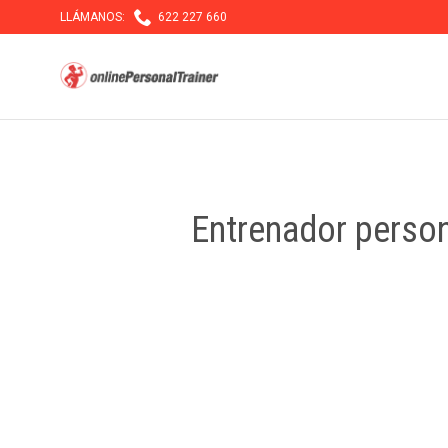

LLÁMANOS:
622 227 660
Entrenador person