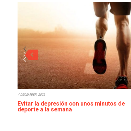
4 DECEMBER, 2022
Evitar la depresión con unos minutos de
deporte a la semana
Cada década que pasa la calidad de vida empeora: los
salarios bajan o en el…