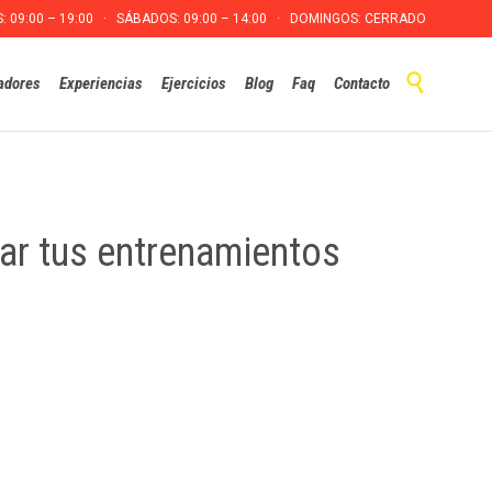
S: 09:00 – 19:00 · SÁBADOS: 09:00 – 14:00 · DOMINGOS: CERRADO
Skip

adores
Experiencias
Ejercicios
Blog
Faq
Contacto
to
content
rar tus entrenamientos