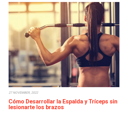
27 NOVEMBER, 2022
Cómo Desarrollar la Espalda y Tríceps sin
lesionarte los brazos
Cuando uno empieza trabajar la espalda y los tríceps y
empieza a subir los pesos,…