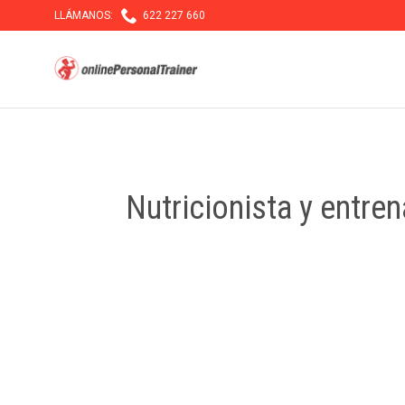

LLÁMANOS:
622 227 660
Nutricionista y entre