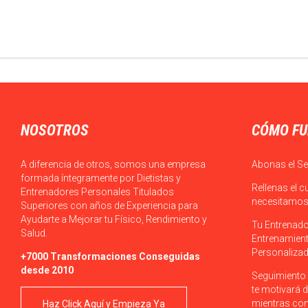
NOSOTROS
CÓMO FU
A diferencia de otros, somos una empresa
Abonas el Se
formada íntegramente por Dietistas y
Rellenas el c
Entrenadores Personales Titulados
necesitamos 
Superiores con años de Experiencia para
Ayudarte a Mejorar tu Físico, Rendimiento y
Tu Entrenado
Salud.
Entrenamient
Personalizad
+7000 Transformaciones Conseguidas
desde 2010
Seguimiento 
te motivará d
mientras con
Haz Click Aquí y Empieza Ya