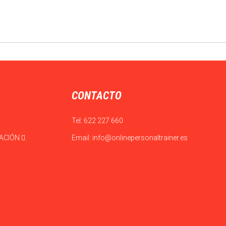
CONTACTO
Tel:
622 227 660
CACIÓN
Email:
info@onlinepersonaltrainer.es