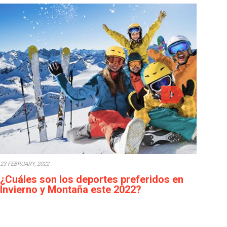
23 FEBRUARY, 2022
11 N
¿Cuáles son los deportes preferidos en
4 C
Invierno y Montaña este 2022?
pro
En Invierno es cuando podemos practicar muchos
Para 
deportes que en Verano es imposible hacerlos, porque…
poder