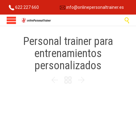
622 227 660
info@onlinepersonaltrainer.es

Personal trainer para
entrenamientos
personalizados


