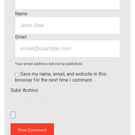
Name
Email
Your email address will not be published.
Save my name, email, and website in this
browser for the next time I comment.
Subir Archivo
(Allowed file types:
jpg, gif, png, pdf, doc, docx, xls,
rar, zip, mp4, m4v, mov, wmv, avi, mpg, ogv, 3gp, 3g2, flv, webm
,
maximum file size:
8MB.