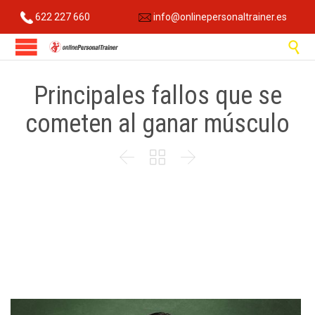
622 227 660
info@onlinepersonaltrainer.es

Principales fallos que se
cometen al ganar músculo


