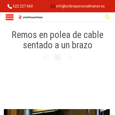
622 227 660
info@onlinepersonaltrainer.es

Remos en polea de cable
sentado a un brazo


