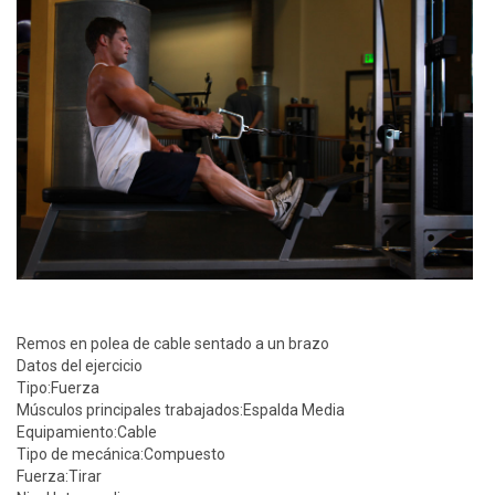
Remos en polea de cable sentado a un brazo
Datos del ejercicio
Tipo:
Fuerza
Músculos principales trabajados:
Espalda Media
Equipamiento:
Cable
Tipo de mecánica:
Compuesto
Fuerza:
Tirar