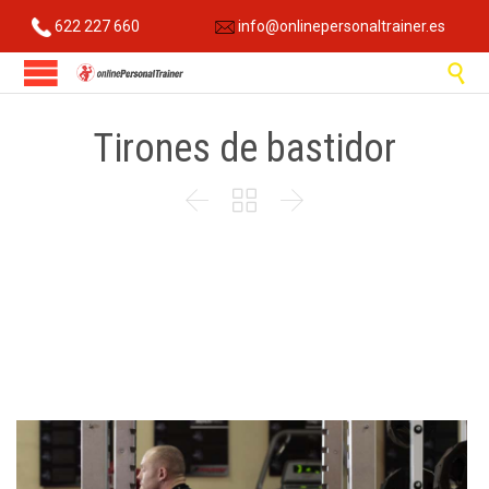
622 227 660
info@onlinepersonaltrainer.es

Tirones de bastidor


