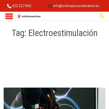
622 227 660
info@onlinepersonaltrainer.es

Tag:
Electroestimulación