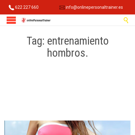
622 227 660
info@onlinepersonaltrainer.es

Tag:
entrenamiento
hombros.