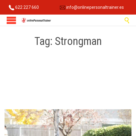
622 227 660
info@onlinepersonaltrainer.es

Tag:
Strongman