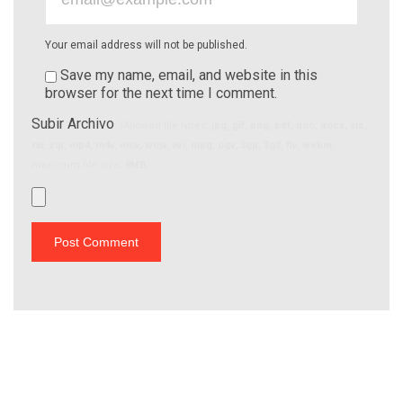
Your email address will not be published.
Save my name, email, and website in this
browser for the next time I comment.
Subir Archivo
(Allowed file types:
jpg, gif, png, pdf, doc, docx, xls,
rar, zip, mp4, m4v, mov, wmv, avi, mpg, ogv, 3gp, 3g2, flv, webm
,
maximum file size:
8MB.