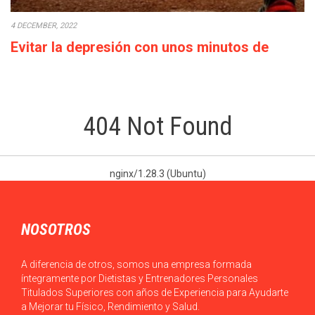
4 DECEMBER, 2022
Evitar la depresión con unos minutos de
deporte a la semana
Cada década que pasa la calidad de vida empeora: los salarios
bajan o en el…
404 Not Found
nginx/1.28.3 (Ubuntu)
NOSOTROS
A diferencia de otros, somos una empresa formada
íntegramente por Dietistas y Entrenadores Personales
Titulados Superiores con años de Experiencia para Ayudarte
a Mejorar tu Físico, Rendimiento y Salud.