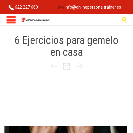
622 227 660
info@onlinepersonaltrainer.es

6 Ejercicios para gemelo
en casa


