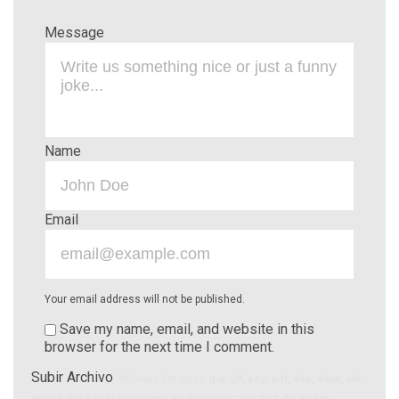
Message
Name
Email
Your email address will not be published.
Save my name, email, and website in this
browser for the next time I comment.
Subir Archivo
(Allowed file types:
jpg, gif, png, pdf, doc, docx, xls,
rar, zip, mp4, m4v, mov, wmv, avi, mpg, ogv, 3gp, 3g2, flv, webm
,