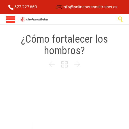
622 227 660
info@onlinepersonaltrainer.es

¿Cómo fortalecer los
hombros?


