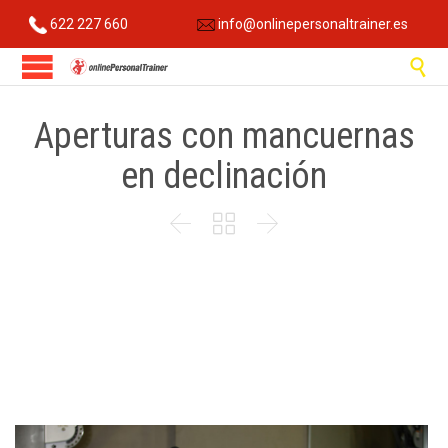
622 227 660
info@onlinepersonaltrainer.es

Aperturas con mancuernas
en declinación


