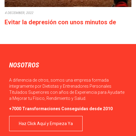
4 DECEMBER, 2022
Evitar la depresión con unos minutos de
deporte a la semana
Cada década que pasa la calidad de vida empeora: los salarios
bajan o en el…
NOSOTROS
A diferencia de otros, somos una empresa formada
íntegramente por Dietistas y Entrenadores Personales
Titulados Superiores con años de Experiencia para Ayudarte
a Mejorar tu Físico, Rendimiento y Salud.
+7000 Transformaciones Conseguidas desde 2010
Haz Click Aquí y Empieza Ya