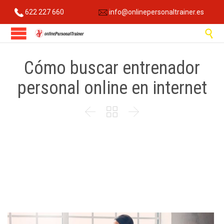
622 227 660
info@onlinepersonaltrainer.es

Cómo buscar entrenador
personal online en internet


