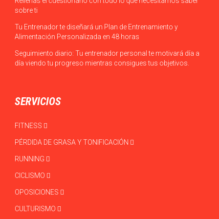
Rellenas el cuestionario con todo lo que necesitamos saber
sobre ti
Tu Entrenador te diseñará un Plan de Entrenamiento y
Alimentación Personalizada en 48 horas
Seguimiento diario: Tu entrenador personal te motivará día a
día viendo tu progreso mientras consigues tus objetivos.
SERVICIOS
FITNESS
PÉRDIDA DE GRASA Y TONIFICACIÓN
RUNNING
CICLISMO
OPOSICIONES
CULTURISMO