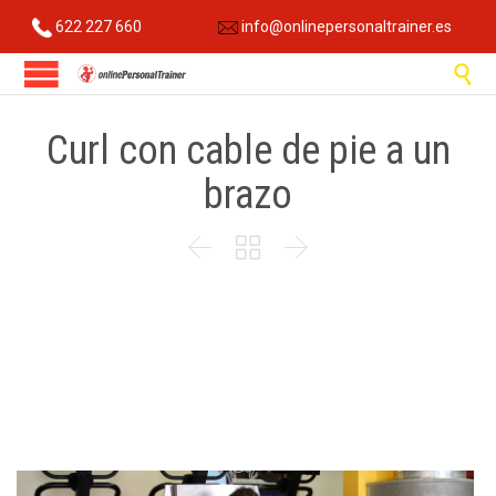
622 227 660
info@onlinepersonaltrainer.es

Curl con cable de pie a un
brazo


