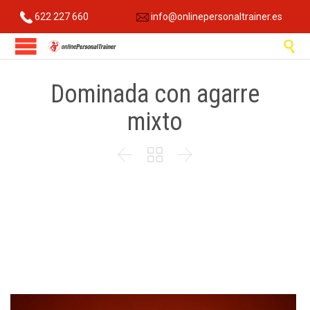
622 227 660
info@onlinepersonaltrainer.es

Dominada con agarre
mixto


