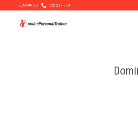

LLÁMANOS:
622 227 660
Domin