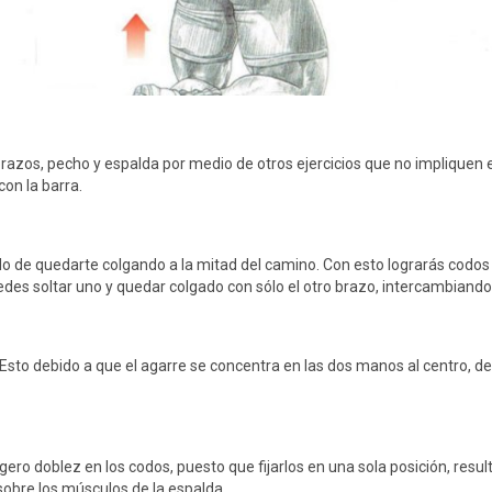
razos, pecho y espalda por medio de otros ejercicios que no impliquen e
on la barra.
 de quedarte colgando a la mitad del camino. Con esto lograrás codos f
es soltar uno y quedar colgado con sólo el otro brazo, intercambiando
 Esto debido a que el agarre se concentra en las dos manos al centro, de
igero doblez en los codos, puesto que fijarlos en una sola posición, resu
obre los músculos de la espalda.