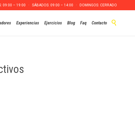
S: 09:00 – 19:00 · SÁBADOS: 09:00 – 14:00 · DOMINGOS: CERRADO
Skip

adores
Experiencias
Ejercicios
Blog
Faq
Contacto
to
content
ctivos