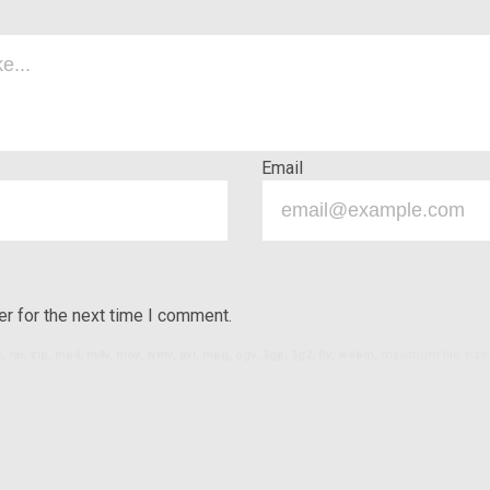
Email
r for the next time I comment.
ls, rar, zip, mp4, m4v, mov, wmv, avi, mpg, ogv, 3gp, 3g2, flv, webm
, maximum file size