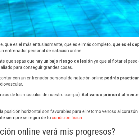
e, que es el más entusiasmante, que es el más completo,
que es el dep
un entrenador personal de natación online.
ante que sepas que
hay un bajo riesgo de lesión
ya que al flotar el pes
 aliado para conseguir grandes cosas.
l contar con un entrenador personal de natación online
podrás practicar
diovascular.
cios de los músculos de nuestro cuerpo).
Activando primordialmente 
 la posición horizontal son favorables para el retorno venoso al corazón
nte siempre se regirá de tu
condición física
.
ción online verá mis progresos?