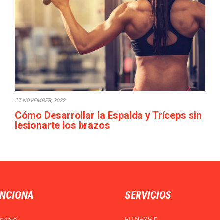
27 NOVEMBER, 2022
Cómo Desarrollar la Espalda y Tríceps sin
lesionarte los brazos
Cuando uno empieza trabajar la espalda y los tríceps y
empieza a subir los pesos,…
NCIONA
SERVICIOS
rvicio
FITNESS