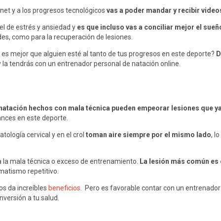
ernet y a los progresos tecnológicos
vas a poder mandar y recibir video
vel de estrés y ansiedad y
es que incluso vas a conciliar mejor el sueñ
s, como para la recuperación de lesiones.
s mejor que alguien esté al tanto de tus progresos en este deporte?
D
la tendrás con un entrenador personal de natación online.
natación hechos con mala técnica pueden empeorar lesiones que y
nces en este deporte.
ología cervical y en el crol
toman aire siempre por el mismo lado
, l
 la mala técnica o exceso de entrenamiento.
La lesión más común es 
umatismo repetitivo.
os da increíbles
beneficios
. Pero es favorable contar con un entrenador 
nversión a tu salud.