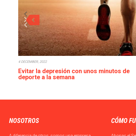
4 DECEMBER, 2022
Evitar la depresión con unos minutos de
deporte a la semana
Cada década que pasa la calidad de vida empeora: los
salarios bajan o en el…
NOSOTROS
CÓMO FU
A diferencia de otros, somos una empresa
Abonas el Se