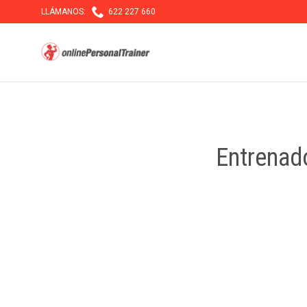

LLÁMANOS:
622 227 660
Entrenad