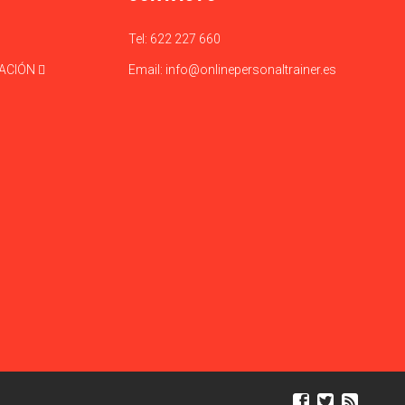
Tel:
622 227 660
CACIÓN
Email:
info@onlinepersonaltrainer.es


