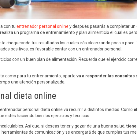
ta con tu
entrenador personal online
y después pasarás a completar un 
e realiza un programa de entrenamiento y plan alimenticio el cual es pers
te chequeando tus resultados los cuales irás alcanzando poco a poco. 
ltados positivos, es favorable contar con un entrenador personal.
rcicios con un buen plan de alimentación. Recuerda que el ejercicio co
ieta como para tu entrenamiento, aparte
va a responder las consultas
d
tiempo una atención personalizada.
nal dieta online
ntrenador personal dieta online va recurrir a distintos medios. Como
e
 estés haciendo bien los ejercicios y técnicas.
alculables. Así que, si deseas tener y gozar de una buena salud,
tiene
as herramientas de comunicación y se encargará de que cumplas tus me