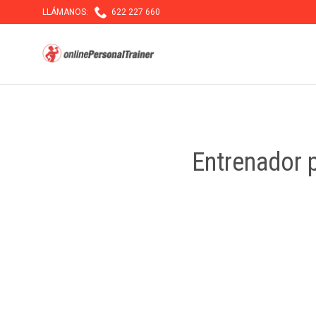

LLÁMANOS:
622 227 660
Entrenador p