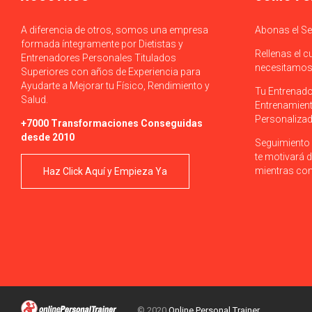
A diferencia de otros, somos una empresa
Abonas el Se
formada íntegramente por Dietistas y
Rellenas el c
Entrenadores Personales Titulados
necesitamos 
Superiores con años de Experiencia para
Ayudarte a Mejorar tu Físico, Rendimiento y
Tu Entrenado
Salud.
Entrenamient
Personalizad
+7000 Transformaciones Conseguidas
desde 2010
Seguimiento 
te motivará d
mientras con
Haz Click Aquí y Empieza Ya
© 2020
Online Personal Trainer