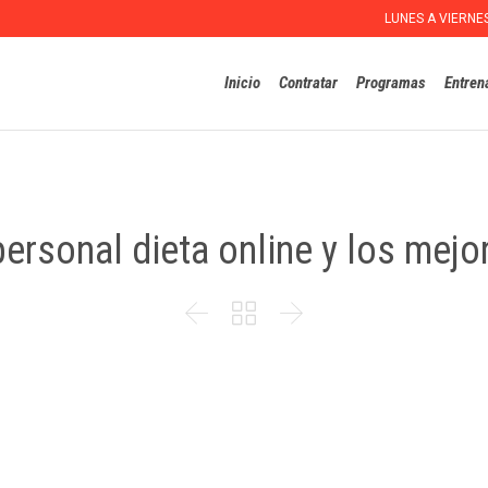
LUNES A VIERNE
Inicio
Contratar
Programas
Entren
ersonal dieta online y los mej


