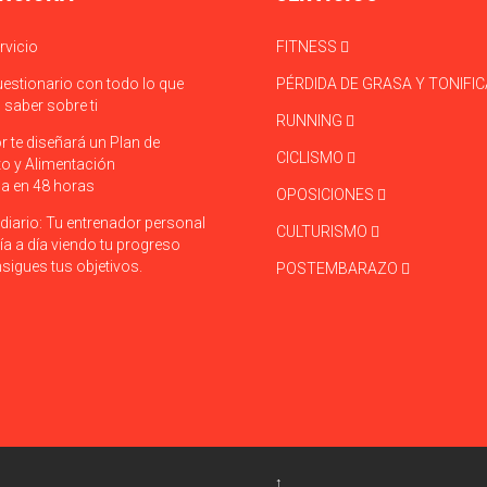
rvicio
FITNESS
uestionario con todo lo que
PÉRDIDA DE GRASA Y TONIFI
saber sobre ti
RUNNING
r te diseñará un Plan de
CICLISMO
o y Alimentación
a en 48 horas
OPOSICIONES
diario: Tu entrenador personal
CULTURISMO
ía a día viendo tu progreso
sigues tus objetivos.
POSTEMBARAZO
↑