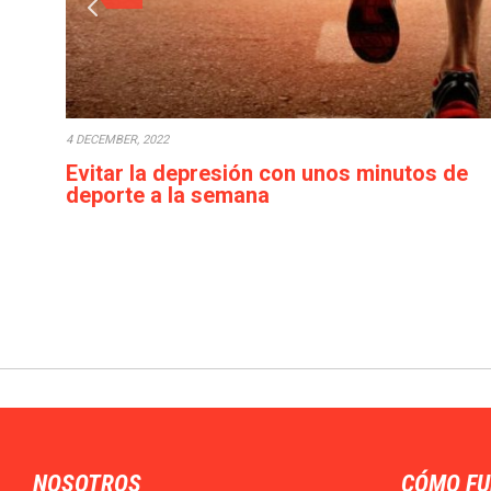
4 DECEMBER, 2022
Evitar la depresión con unos minutos de
deporte a la semana
Cada década que pasa la calidad de vida empeora: los
salarios bajan o en el…
NOSOTROS
CÓMO FU