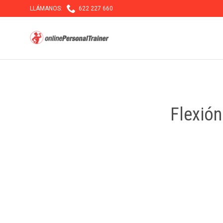

LLÁMANOS:
622 227 660
Flexión