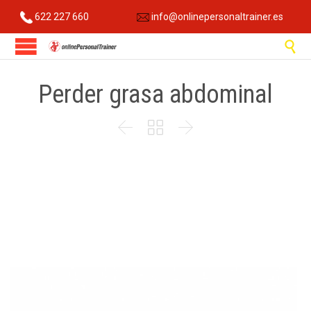
622 227 660
info@onlinepersonaltrainer.es

Perder grasa abdominal


