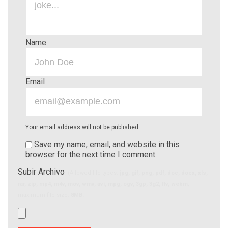
Name
Email
Your email address will not be published.
Save my name, email, and website in this
browser for the next time I comment.
Subir Archivo
(Allowed file types:
jpg, gif, png, pdf, doc, docx, xls,
rar, zip, mp4, m4v, mov, wmv, avi, mpg, ogv, 3gp, 3g2, flv, webm
,
maximum file size:
8MB.