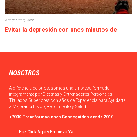
4 DECEMBER, 2022
Evitar la depresión con unos minutos de
deporte a la semana
Cada década que pasa la calidad de vida empeora: los salarios
bajan o en el…
NOSOTROS
A diferencia de otros, somos una empresa formada
íntegramente por Dietistas y Entrenadores Personales
Titulados Superiores con años de Experiencia para Ayudarte
a Mejorar tu Físico, Rendimiento y Salud.
+7000 Transformaciones Conseguidas desde 2010
Haz Click Aquí y Empieza Ya