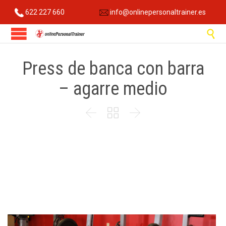
622 227 660
info@onlinepersonaltrainer.es

Press de banca con barra
– agarre medio


