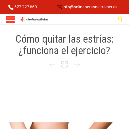
622 227 660
info@onlinepersonaltrainer.es

Cómo quitar las estrías:
¿funciona el ejercicio?


