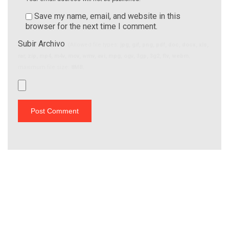
Save my name, email, and website in this
browser for the next time I comment.
Subir Archivo
(Allowed file types:
jpg, gif, png, pdf, doc, docx, xls,
rar, zip, mp4, m4v, mov, wmv, avi, mpg, ogv, 3gp, 3g2, flv, webm
,
maximum file size:
8MB.