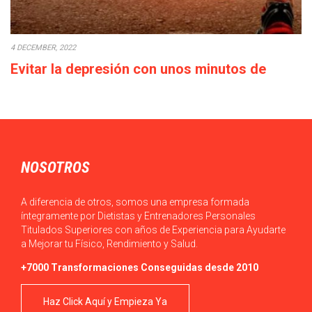
4 DECEMBER, 2022
Evitar la depresión con unos minutos de
deporte a la semana
Cada década que pasa la calidad de vida empeora: los salarios
bajan o en el…
NOSOTROS
A diferencia de otros, somos una empresa formada
íntegramente por Dietistas y Entrenadores Personales
Titulados Superiores con años de Experiencia para Ayudarte
a Mejorar tu Físico, Rendimiento y Salud.
+7000 Transformaciones Conseguidas desde 2010
Haz Click Aquí y Empieza Ya