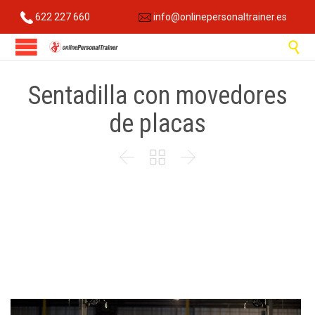
622 227 660
info@onlinepersonaltrainer.es

Sentadilla con movedores
de placas


