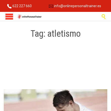
622 227 660
info@onlinepersonaltrainer.es

Tag:
atletismo