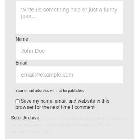
Name
Email
Your email address will not be published.
Save my name, email, and website in this
browser for the next time I comment.
Subir Archivo
(Allowed file types:
jpg, gif, png, pdf, doc, docx, xls,
rar, zip, mp4, m4v, mov, wmv, avi, mpg, ogv, 3gp, 3g2, flv, webm
,
maximum file size:
8MB.