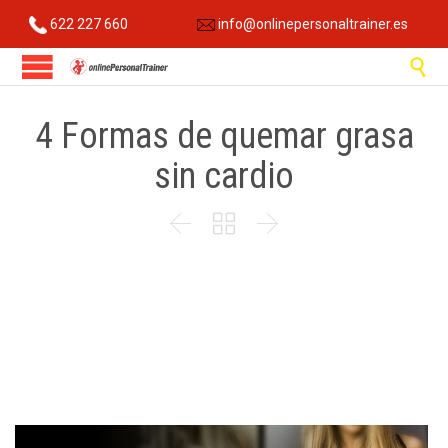
622 227 660
info@onlinepersonaltrainer.es

4 Formas de quemar grasa
sin cardio


