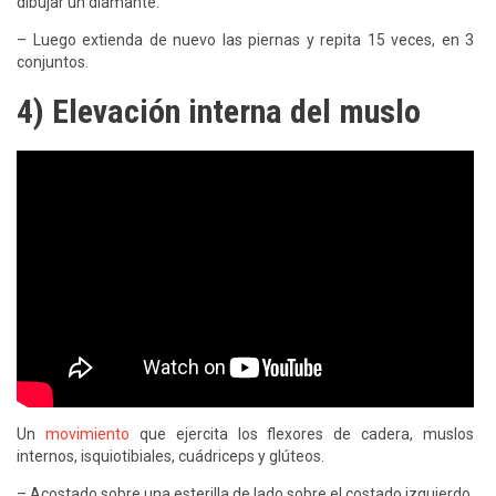
dibujar un diamante.
– Luego extienda de nuevo las piernas y repita 15 veces, en 3
conjuntos.
4) Elevación interna del muslo
Un
movimiento
que ejercita los flexores de cadera, muslos
internos, isquiotibiales, cuádriceps y glúteos.
– Acostado sobre una esterilla de lado sobre el costado izquierdo,