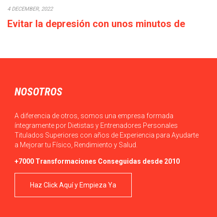
4 DECEMBER, 2022
Evitar la depresión con unos minutos de
deporte a la semana
Cada década que pasa la calidad de vida empeora: los salarios
bajan o en el…
NOSOTROS
A diferencia de otros, somos una empresa formada
íntegramente por Dietistas y Entrenadores Personales
Titulados Superiores con años de Experiencia para Ayudarte
a Mejorar tu Físico, Rendimiento y Salud.
+7000 Transformaciones Conseguidas desde 2010
Haz Click Aquí y Empieza Ya