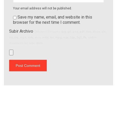
Your email address will not be published.
Save my name, email, and website in this
browser for the next time I comment.
Subir Archivo
(Allowed file types:
jpg, gif, png, pdf, doc, docx, xls,
rar, zip, mp4, m4v, mov, wmv, avi, mpg, ogv, 3gp, 3g2, flv, webm
,
maximum file size:
8MB.