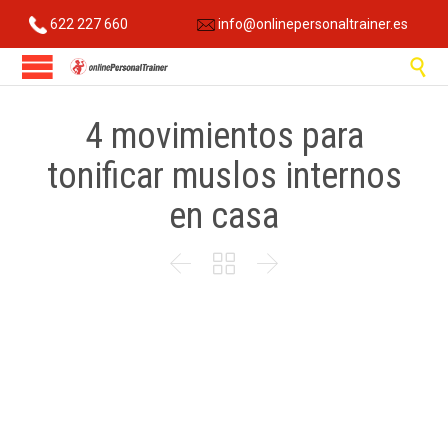
622 227 660
info@onlinepersonaltrainer.es

4 movimientos para
tonificar muslos internos
en casa


