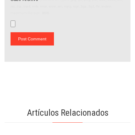
rar, zip, mp4, m4v, mov, wmv, avi, mpg, ogv, 3gp, 3g2, flv, webm
,
maximum file size:
8MB.
Artículos Relacionados