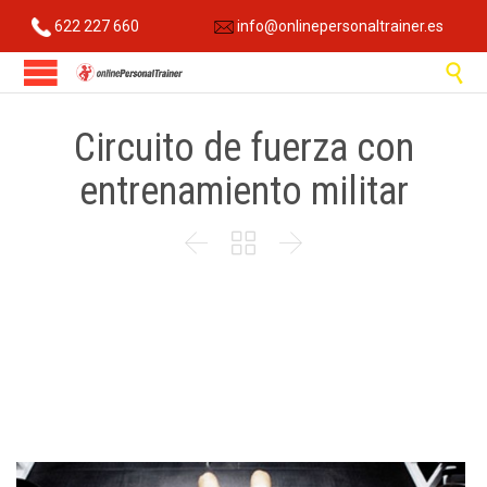
622 227 660
info@onlinepersonaltrainer.es

Circuito de fuerza con
entrenamiento militar


