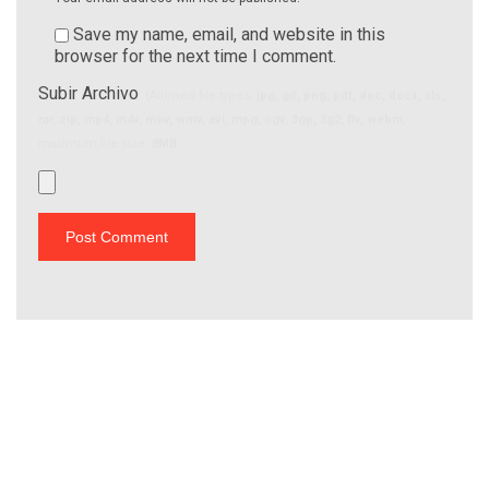
Save my name, email, and website in this
browser for the next time I comment.
Subir Archivo
(Allowed file types:
jpg, gif, png, pdf, doc, docx, xls,
rar, zip, mp4, m4v, mov, wmv, avi, mpg, ogv, 3gp, 3g2, flv, webm
,
maximum file size:
8MB.