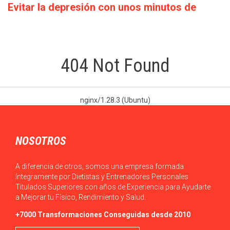
Evitar la depresión con unos minutos de
deporte a la semana
Cada década que pasa la calidad de vida empeora: los salarios
bajan o en el…
404 Not Found
nginx/1.28.3 (Ubuntu)
NOSOTROS
A diferencia de otros, somos una empresa formada
íntegramente por Dietistas y Entrenadores Personales
Titulados Superiores con años de Experiencia para Ayudarte
a Mejorar tu Físico, Rendimiento y Salud.
+7000 Transformaciones Conseguidas desde 2010