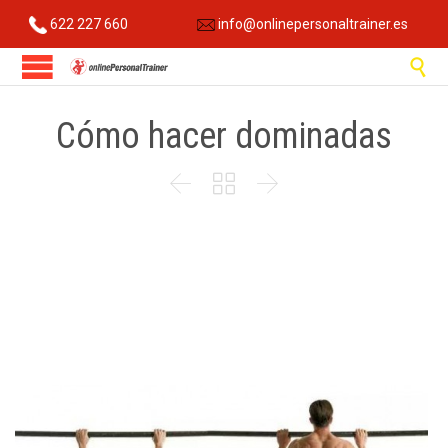
622 227 660
info@onlinepersonaltrainer.es

Cómo hacer dominadas


