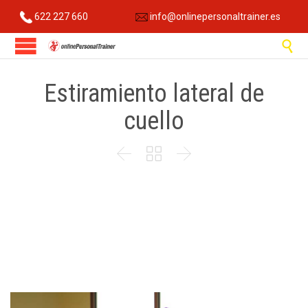
622 227 660
info@onlinepersonaltrainer.es

Estiramiento lateral de
cuello


