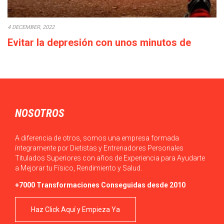
4 DECEMBER, 2022
Evitar la depresión con unos minutos de
deporte a la semana
Cada década que pasa la calidad de vida empeora: los salarios
bajan o en el…
NOSOTROS
A diferencia de otros, somos una empresa formada
íntegramente por Dietistas y Entrenadores Personales
Titulados Superiores con años de Experiencia para Ayudarte
a Mejorar tu Físico, Rendimiento y Salud.
+7000 Transformaciones Conseguidas desde 2010
Haz Click Aquí y Empieza Ya