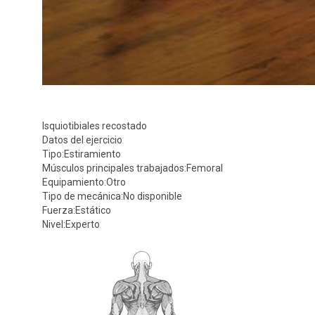
Isquiotibiales recostado
Datos del ejercicio
Tipo:
Estiramiento
Músculos principales trabajados:
Femoral
Equipamiento:
Otro
Tipo de mecánica:
No disponible
Fuerza:
Estático
Nivel:
Experto