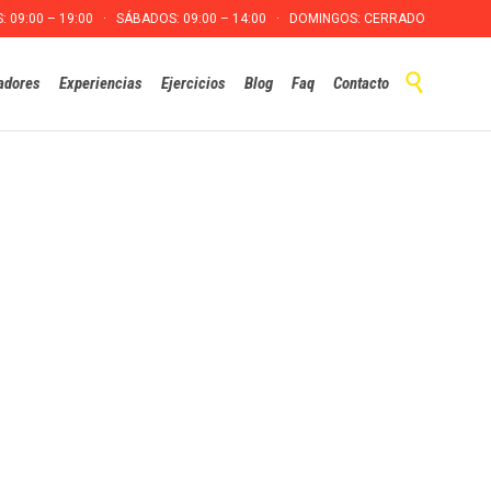
S: 09:00 – 19:00 · SÁBADOS: 09:00 – 14:00 · DOMINGOS: CERRADO
Skip

adores
Experiencias
Ejercicios
Blog
Faq
Contacto
to
content