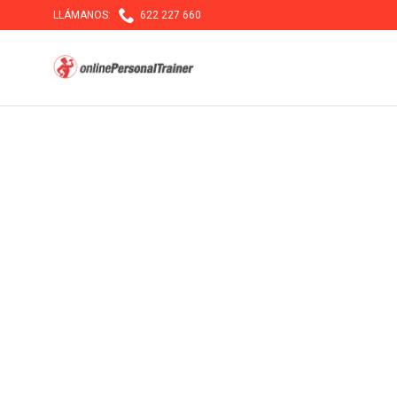

LLÁMANOS:
622 227 660