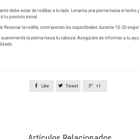
nte debe estar de rodillas a tu lado. Levanta una pierna hacia el techo
 tu posición inicial.
e flexionar la rodilla, contrayendo los isquiotibiales durante 10-20 segu
e suavemente la pierna hacia tu cabeza. Asegúrate de informar a tu ay
lizado.



Like
Tweet
+1
Artículos Relacionados