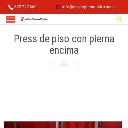
622 227 660
info@onlinepersonaltrainer.es

Press de piso con pierna
encima


