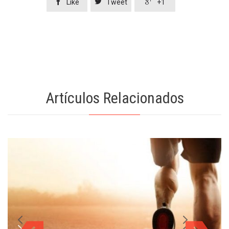



Like
Tweet
+1
Artículos Relacionados