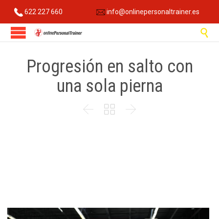
622 227 660
info@onlinepersonaltrainer.es

Progresión en salto con
una sola pierna


